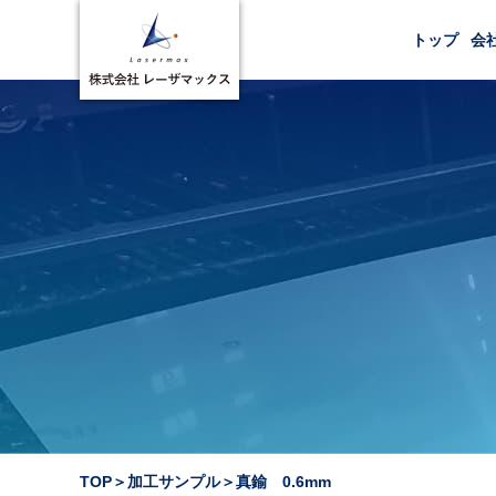
トップ
会
TOP
＞
加工サンプル
＞
真鍮 0.6mm