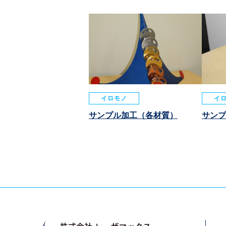
イロモノ
イ
サンプル加工（各材質）
サンプ