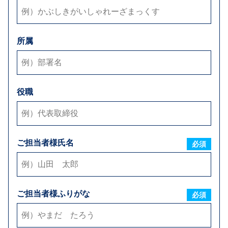
メールアドレス
必須
所属
弊社からのお返事方法
E-mail
お電話
FAX
※可能な方法をすべてご選択下さい
役職
お支払い条件
ご担当者様氏名
締日
必須
毎月
日締め
お取引内容
ご担当者様ふりがな
必須