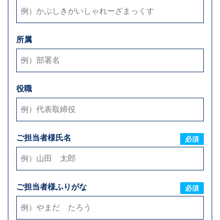
メールアドレス
必須
所属
弊社からのお返事方法
E-mail
お電話
FAX
※可能な方法をすべてご選択下さい
役職
お支払い条件
ご担当者様氏名
締日
必須
毎月
日締め
お取引内容
ご担当者様ふりがな
必須