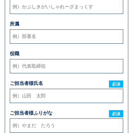
メールアドレス
必須
所属
弊社からのお返事方法
E-mail
お電話
FAX
※可能な方法をすべてご選択下さい
役職
お支払い条件
ご担当者様氏名
締日
必須
毎月
日締め
お取引内容
ご担当者様ふりがな
必須