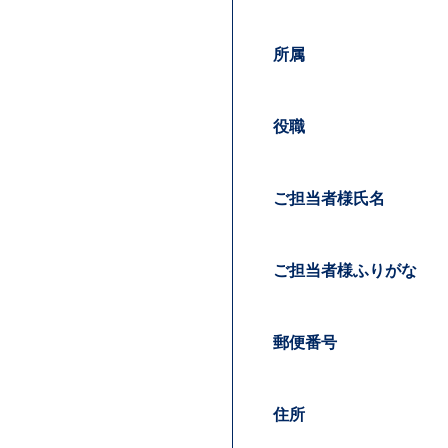
締日
お取引内容
所属
役職
ご担当者様氏名
ご要望
ご担当者様ふりがな
郵便番号
住所
添付ファイル