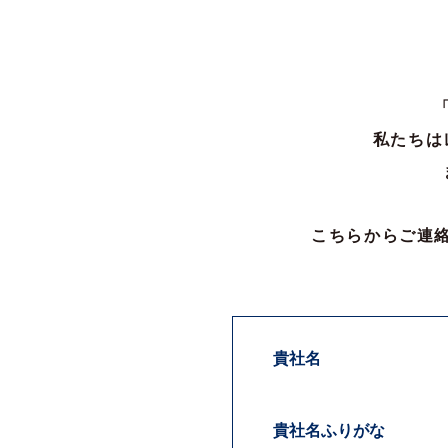
ご担当者様氏名
ご担当者様ふりがな
郵便番号
住所
私たちは
電話番号
こちらからご連
FAX番号
メールアドレス
弊社からのお返事方法
貴社名
お支払い条件
貴社名ふりがな