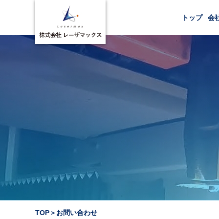
トップ
会
貴社名
貴社名ふりがな
所属
役職
TOP
＞
お問い合わせ