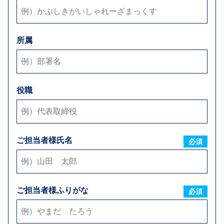
メールアドレス
必須
所属
弊社からのお返事方法
E-mail
お電話
FAX
※可能な方法をすべてご選択下さい
役職
お支払い条件
ご担当者様氏名
締日
必須
毎月
日締め
お取引内容
ご担当者様ふりがな
必須