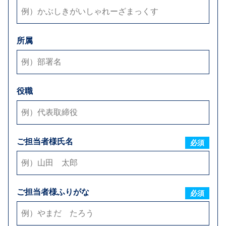
メールアドレス
必須
所属
弊社からのお返事方法
E-mail
お電話
FAX
※可能な方法をすべてご選択下さい
役職
お支払い条件
ご担当者様氏名
締日
必須
毎月
日締め
お取引内容
ご担当者様ふりがな
必須