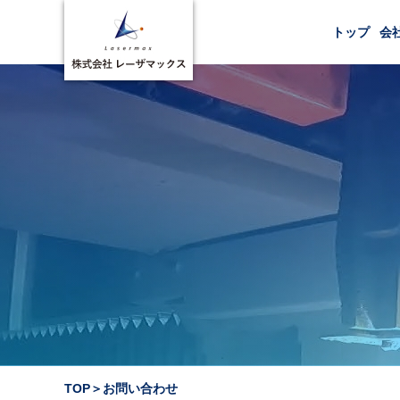
トップ
会
貴社名
貴社名ふりがな
所属
役職
TOP
＞
お問い合わせ