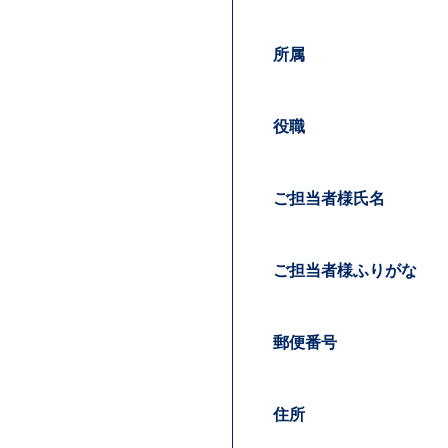
締日
お取引内容
所属
役職
ご担当者様氏名
ご要望
ご担当者様ふりがな
郵便番号
住所
添付ファイル