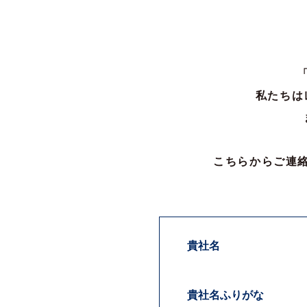
ご担当者様氏名
ご担当者様ふりがな
郵便番号
住所
私たちは
電話番号
こちらからご連
FAX番号
メールアドレス
弊社からのお返事方法
貴社名
お支払い条件
貴社名ふりがな